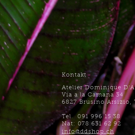
Kontakt
Atelier Dominique D'
Via a la Camana 34
6827 Brusino Arsizio, 
Tel. 091 996 15 38
Nat: 078 631 62 92
info@ddshop.ch