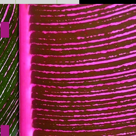
Fantasie-Seidenschal's
UNI Viskoseschal