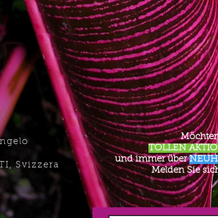
Möchten
Angelo
TOLLEN AKTION
und immer über
NEUH
TI, Svizzera
Melden Sie sich 