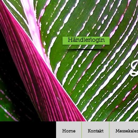
Händlerlogin
D
Home
Kontakt
Messekale