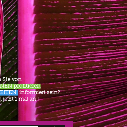
 Sie von
EN profitieren
EITEN
informiert sein?
jetzt 1 mal an !