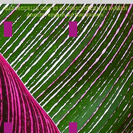
ALLE MODELLE GIBT ES IN VERSCHIEDENEN FARBEN
Ansicht : einfach auf Foto klicken!
Patch-Seidenkette
Seidenketten lang
Bw/Viscose-Ketten
Schal Fantasie Crazy