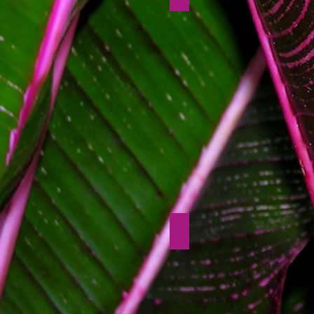
45.-
-
Winterschal's -30%