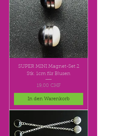
SUPER MINI Magnet-Set 2
Stk. 1cm für Blusen
Preis
19,00 CHF
In den Warenkorb