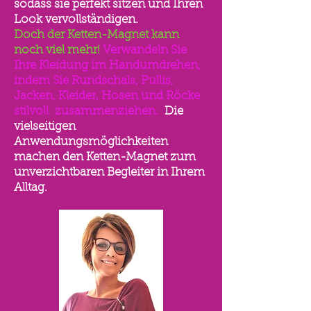
sodass sie perfekt sitzen und Ihren
Look vervollständigen.
Doch der Ketten-Magnet kann
noch viel mehr!
Verwandeln Sie
Ihre Kleidung im Handumdrehen,
indem Sie Rundschals, Pullis,
Jacken, Kleider, Hosen und Röcke
stilvoll zusammenziehen.
Die
vielseitigen
Anwendungsmöglichkeiten
machen den Ketten-Magnet zum
unverzichtbaren Begleiter in Ihrem
Alltag.