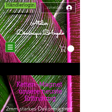
Händlerlogin
Anmelden
Atelier
Dominique D'Angelo
Ketten-Magnet
unsere neuste
Erfindung
2mm starkes Dekormagnet,