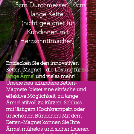
1,5cm Durchmesser, 10cm
lange Kette
(nicht geeignet für
Kundinnen mit
Herzschrittmacher)
Entdecken Sie den innovativen
Ketten-Magnet - die Lösung für
zu
lange Ärmel
und vieles mehr!
Unsere neu erfundene Ketten-
Magnete bietet eine einfache und
effektive Möglichkeit, zu lange
Ärmel stilvoll zu kürzen. Schluss
mit lästigem Hochkrempeln oder
unschönen Bündchen! Mit dem
Ketten-Magnet können Sie Ihre
Ärmel mühelos und sicher fixieren,