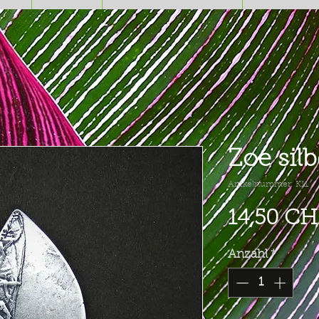
Zoe silb
Artikelnummer: K11
14,50 CH
Anzahl
*