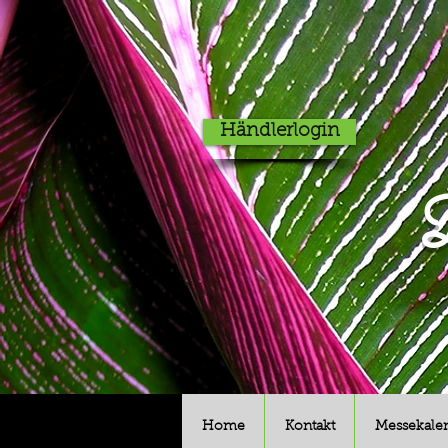
Händlerlogin
D
Home
Kontakt
Messekale