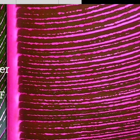
er
Preis
F