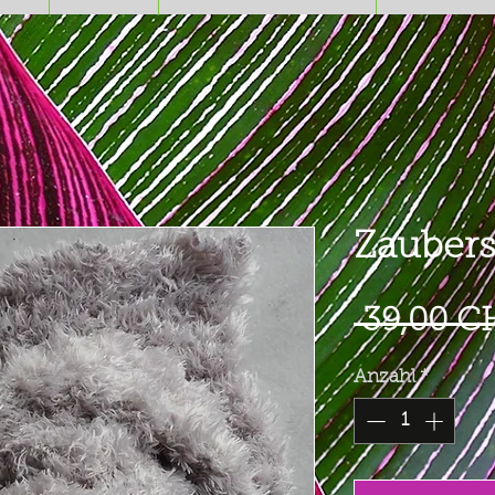
Zaubers
 39,00 C
Anzahl
*