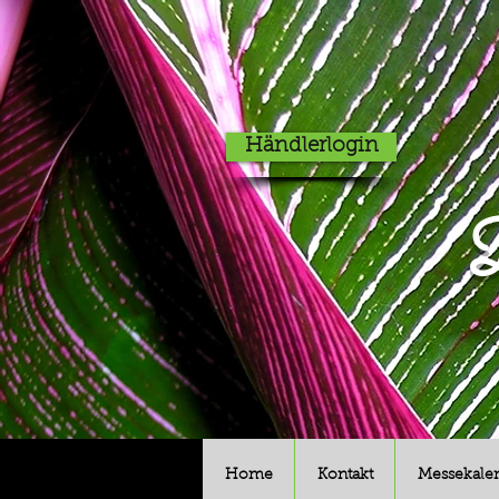
Händlerlogin
D
Home
Kontakt
Messekale