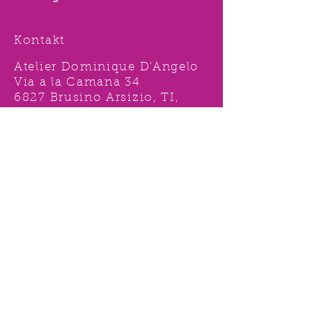
Kontakt
Atelier Dominique D'Angelo
Via a la Camana 34
6827 Brusino Arsizio, TI,
Svizzera
Tel.
091 996 15 38
Nat:
078 631 62 92
info@ddshop.ch
Möchten Sie von
TOLLEN AKTIONEN profitieren
und immer über
NEUHEITEN
informiert sein?
Melden Sie sich jetzt 1 mal an !