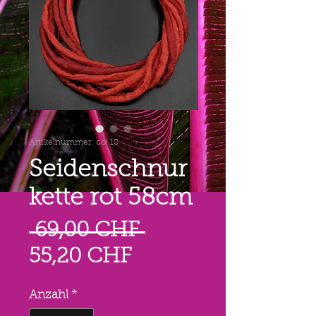
Artikelnummer: col 18
Seidenschnur
kette rot 58cm
Standardpreis
 69,00 CHF 
Sale-
55,20 CHF
Preis
Anzahl
*