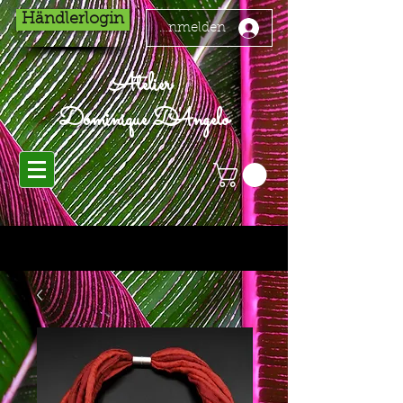
Händlerlogin
Anmelden
Atelier
Dominique D'Angelo