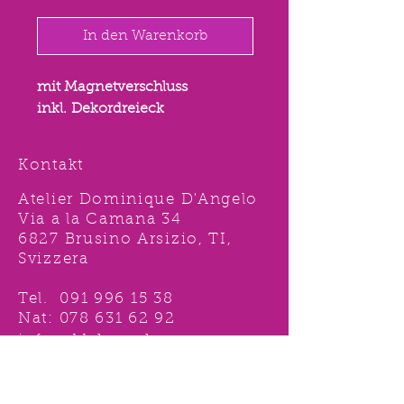
In den Warenkorb
mit Magnetverschluss
inkl. Dekordreieck
Kontakt
Atelier Dominique D'Angelo
Via a la Camana 34
6827 Brusino Arsizio, TI,
Svizzera
Tel.
091 996 15 38
Nat:
078 631 62 92
info@ddshop.ch