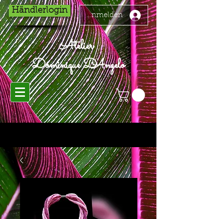
Händlerlogin
Anmelden
Atelier
Dominique D'Angelo