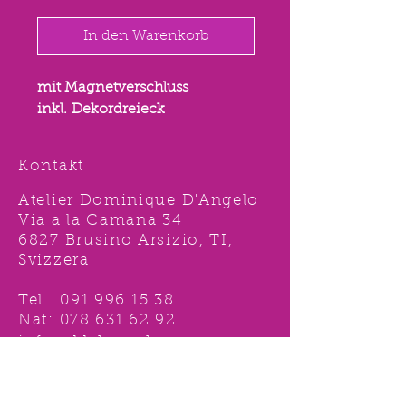
In den Warenkorb
mit Magnetverschluss
inkl. Dekordreieck
Kontakt
Atelier Dominique D'Angelo
Via a la Camana 34
6827 Brusino Arsizio, TI,
Svizzera
Tel.
091 996 15 38
Nat:
078 631 62 92
info@ddshop.ch