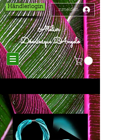
Händlerlogin
Anmelden
Atelier
Dominique D'Angelo