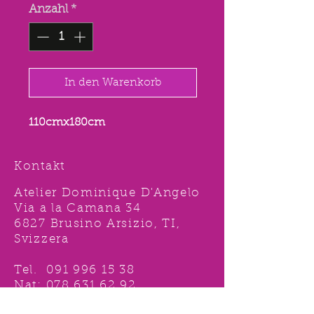
Anzahl
*
In den Warenkorb
110cmx180cm
Kontakt
Atelier Dominique D'Angelo
Via a la Camana 34
6827 Brusino Arsizio, TI,
Svizzera
Tel.
091 996 15 38
Nat:
078 631 62 92
info@ddshop.ch