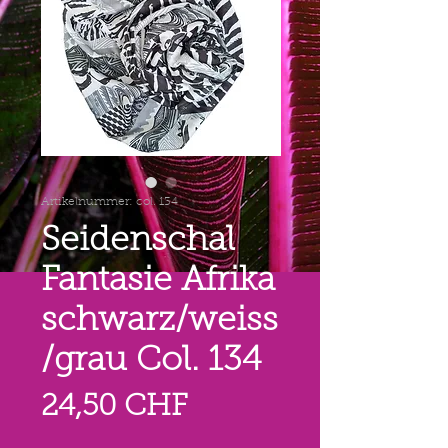
Artikelnummer: col. 134
Seidenschal
Fantasie Afrika
schwarz/weiss
/grau Col. 134
Preis
24,50 CHF