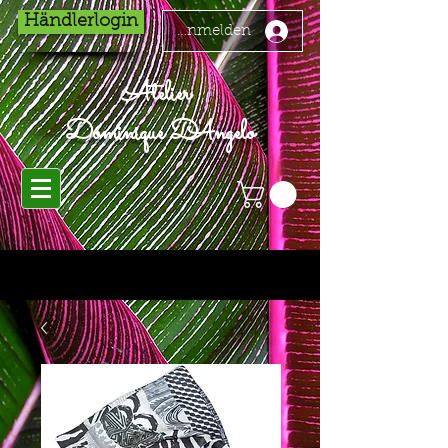
Händlerlogin
Anmelden
Atelier
Dominique D'Angelo