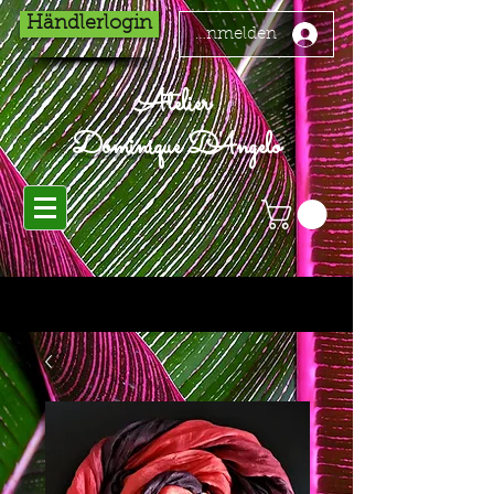
Händlerlogin
Anmelden
Atelier
Dominique D'Angelo