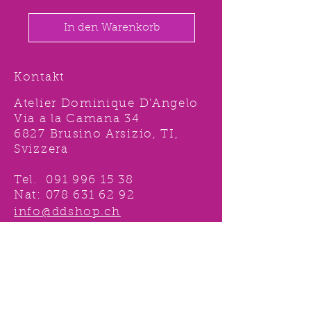
In den Warenkorb
Kontakt
Atelier Dominique D'Angelo
Via a la Camana 34
6827 Brusino Arsizio, TI,
Svizzera
Tel.
091 996 15 38
Nat:
078 631 62 92
info@ddshop.ch
Möchten Sie von
TOLLEN AKTIONEN profitieren
und immer über