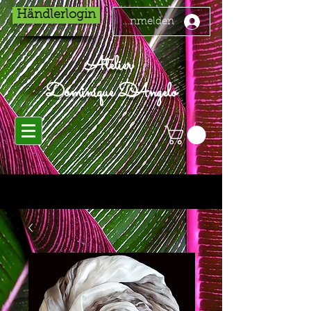
Händlerlogin
Anmelden
Atelier
Dominique D'Angelo