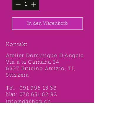
In den Warenkorb
Kontakt
Atelier Dominique D'Angelo
Via a la Camana 34
6827 Brusino Arsizio, TI,
Svizzera
Tel.
091 996 15 38
Nat:
078 631 62 92
info@ddshop.ch
Möchten Sie von