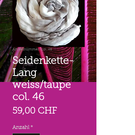
Artikelnummer: col. 46
Seidenkette-
Lang
weiss/taupe
col. 46
Preis
59,00 CHF
Anzahl
*