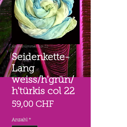
Artikelnummer: col.22
Seidenkette-
Lang
weiss/h'grün/
h'türkis col 22
Preis
59,00 CHF
Anzahl
*