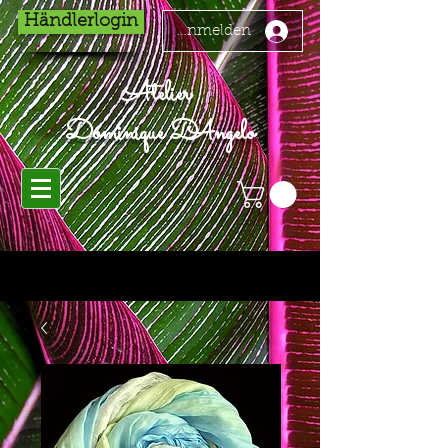
Händlerlogin
Anmelden
Atelier
Dominique D'Angelo