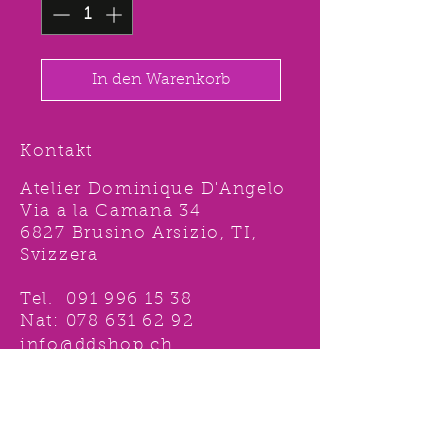
In den Warenkorb
Kontakt
Atelier Dominique D'Angelo
Via a la Camana 34
6827 Brusino Arsizio, TI,
Svizzera
Tel.
091 996 15 38
Nat:
078 631 62 92
info@ddshop.ch
Möchten Sie von