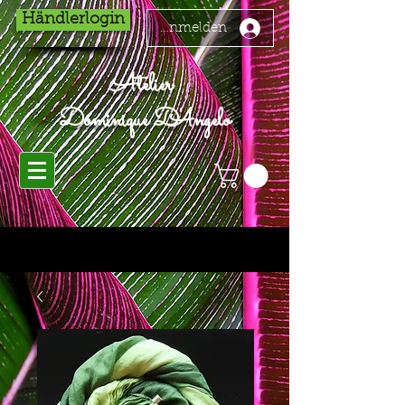
Händlerlogin
Anmelden
Atelier
Dominique D'Angelo