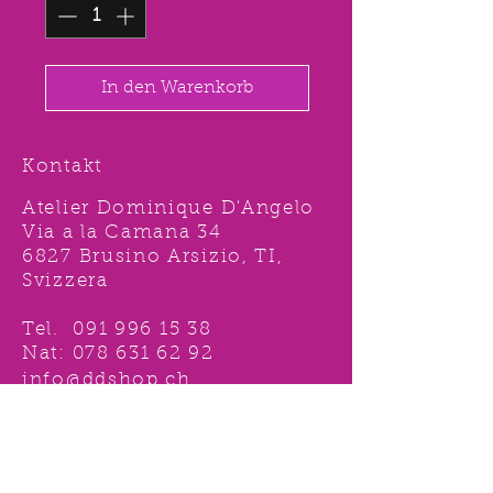
In den Warenkorb
Kontakt
Atelier Dominique D'Angelo
Via a la Camana 34
6827 Brusino Arsizio, TI,
Svizzera
Tel.
091 996 15 38
Nat:
078 631 62 92
info@ddshop.ch
Möchten Sie von