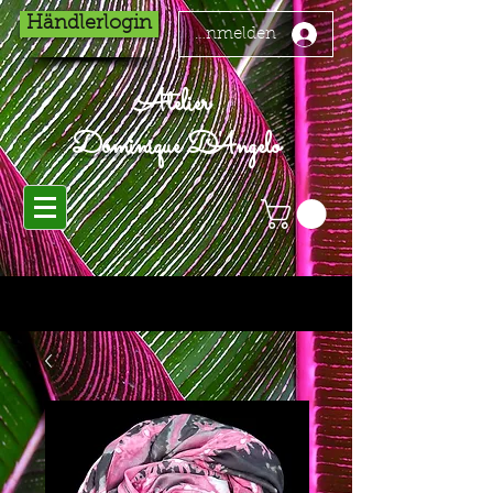
Händlerlogin
Anmelden
Atelier
Dominique D'Angelo