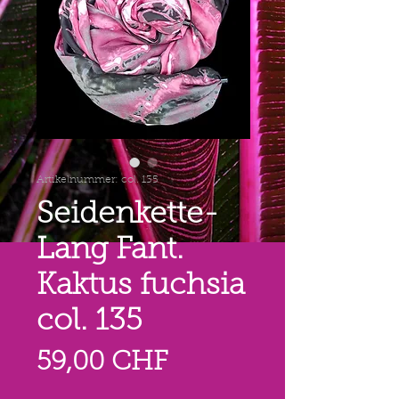
Artikelnummer: col. 135
Seidenkette-
Lang Fant.
Kaktus fuchsia
col. 135
Preis
59,00 CHF