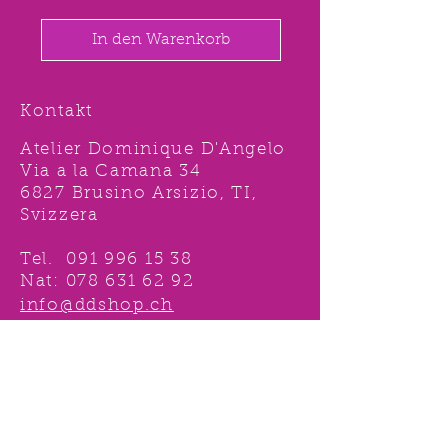
In den Warenkorb
Kontakt
Atelier Dominique D'Angelo
Via a la Camana 34
6827 Brusino Arsizio, TI,
Svizzera
Tel.
091 996 15 38
Nat:
078 631 62 92
info@ddshop.ch
Möchten Sie von
TOLLEN AKTIONEN profitieren
und immer über