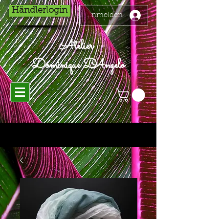
Händlerlogin
Anmelden
Atelier
Dominique D'Angelo