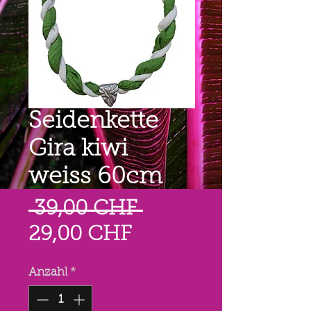
Seidenkette
Gira kiwi
weiss 60cm
Standardpreis
 39,00 CHF 
Sale-
29,00 CHF
Preis
Anzahl
*