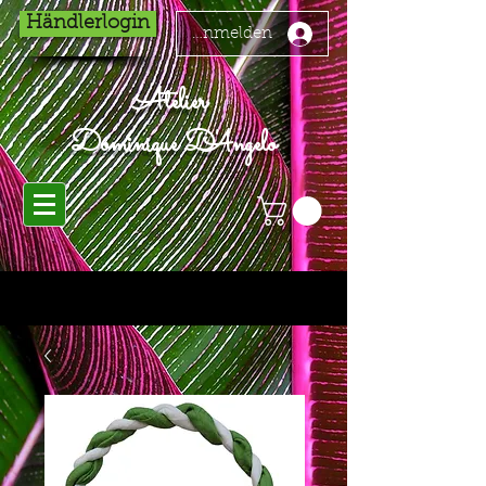
Händlerlogin
Anmelden
Atelier
Dominique D'Angelo