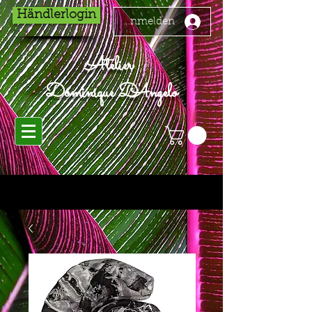
Händlerlogin
Anmelden
Atelier
Dominique D'Angelo