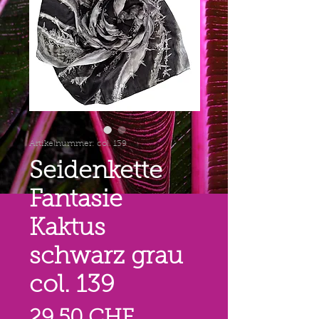
Artikelnummer: col. 139
Seidenkette
Fantasie
Kaktus
schwarz grau
col. 139
Preis
29,50 CHF