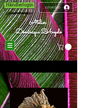
Händlerlogin
Anmelden
Atelier
Dominique D'Angelo