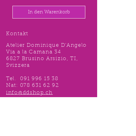
In den Warenkorb
Kontakt
Atelier Dominique D'Angelo
Via a la Camana 34
6827 Brusino Arsizio, TI,
Svizzera
Tel.
091 996 15 38
Nat:
078 631 62 92
info@ddshop.ch
Möchten Sie von
TOLLEN AKTIONEN profitieren
und immer über