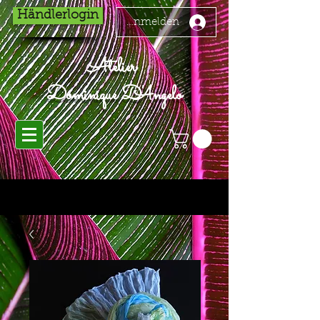
Händlerlogin
Anmelden
Atelier
Dominique D'Angelo