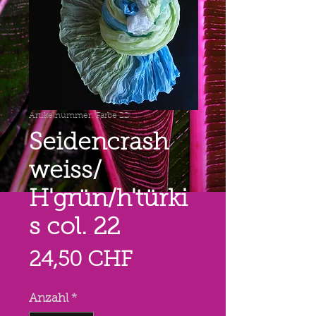
Artikelnummer: Farbe 22
Seidencrash
weiss/
H'grün/h'türki
s col. 22
Preis
24,50 CHF
Anzahl
*