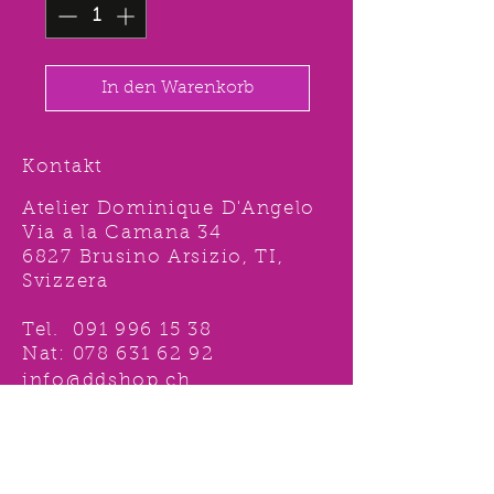
In den Warenkorb
Kontakt
Atelier Dominique D'Angelo
Via a la Camana 34
6827 Brusino Arsizio, TI,
Svizzera
Tel.
091 996 15 38
Nat:
078 631 62 92
info@ddshop.ch
Möchten Sie von