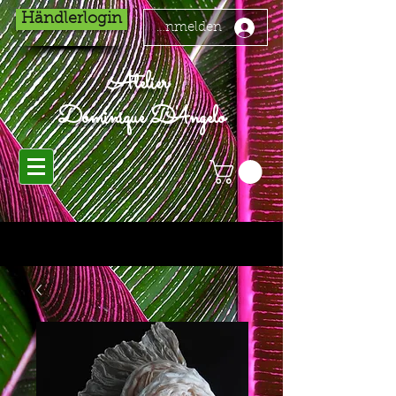
Händlerlogin
Anmelden
Atelier
Dominique D'Angelo