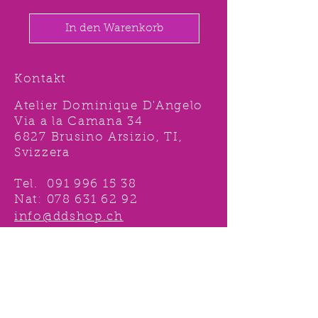
In den Warenkorb
Kontakt
Atelier Dominique D'Angelo
Via a la Camana 34
6827 Brusino Arsizio, TI,
Svizzera
Tel.
091 996 15 38
Nat:
078 631 62 92
info@ddshop.ch
Möchten Sie von
TOLLEN AKTIONEN profitieren
und immer über