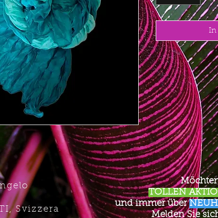
In
Möchten
Angelo
TOLLEN AKTION
und immer über
NEUH
TI, Svizzera
Melden Sie sich 