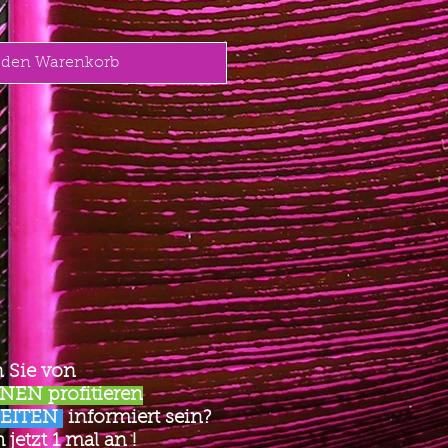
 den Warenkorb
 Sie von
EN profitieren
EITEN
informiert sein?
jetzt 1 mal an !