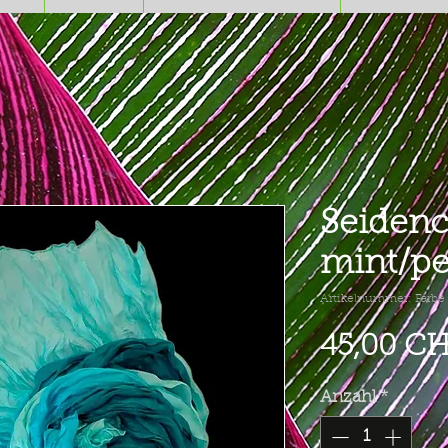
Seidenc
mint/pet
Artikelnummer: Farbe
45,00 C
Anzahl
*