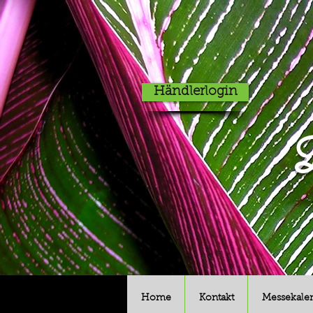
Händlerlogin
D
Home
Kontakt
Messekale