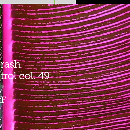
rash
rol col. 49
 49
Preis
HF