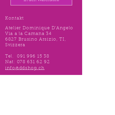
In den Warenkorb
Kontakt
Atelier Dominique D'Angelo
Via a la Camana 34
6827 Brusino Arsizio, TI,
Svizzera
Tel.
091 996 15 38
Nat:
078 631 62 92
info@ddshop.ch
Möchten Sie von
TOLLEN AKTIONEN profitieren
und immer über
NEUHEITEN
informiert sein?
Melden Sie sich jetzt 1 mal an !