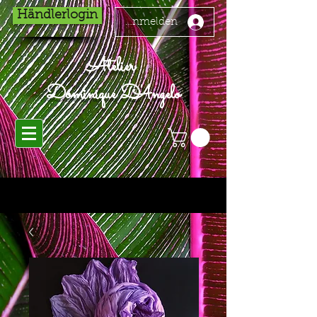
Händlerlogin
Anmelden
Atelier
Dominique D'Angelo