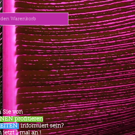
 den Warenkorb
 Sie von
EN profitieren
EITEN
informiert sein?
jetzt 1 mal an !