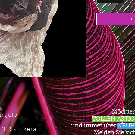
In
Möchten
Angelo
TOLLEN AKTION
und immer über
NEUH
TI, Svizzera
Melden Sie sich 