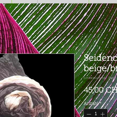
Seidenc
beige/b
Artikelnummer: Farbe
45,00 C
Anzahl
*