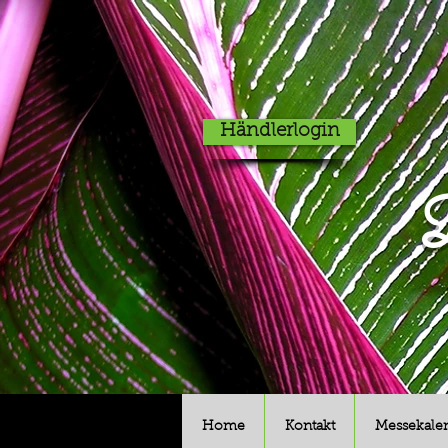
Händlerlogin
D
Home
Kontakt
Messekale