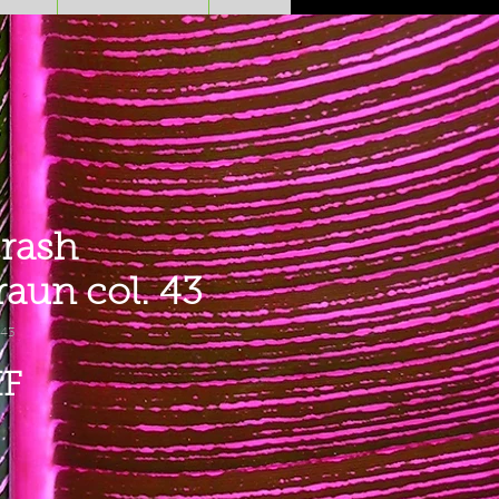
rash
raun col. 43
 43
Preis
HF