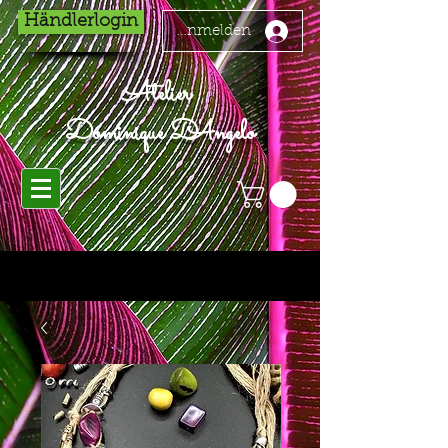
Händlerlogin
Anmelden
Atelier
Dominique D'Angelo