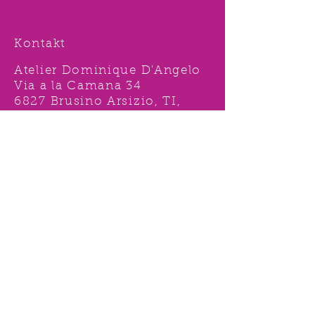
Kontakt
Atelier Dominique D'Angelo
Via a la Camana 34
6827 Brusino Arsizio, TI,
Svizzera
Tel.
091 996 15 38
Nat:
078 631 62 92
info@ddshop.ch
Möchten Sie von
TOLLEN AKTIONEN profitieren
und immer über
NEUHEITEN
informiert sein?
Melden Sie sich jetzt 1 mal an !