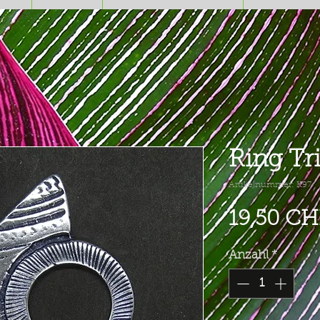
Ring Tri
Artikelnummer: K97
19,50 CH
Anzahl
*