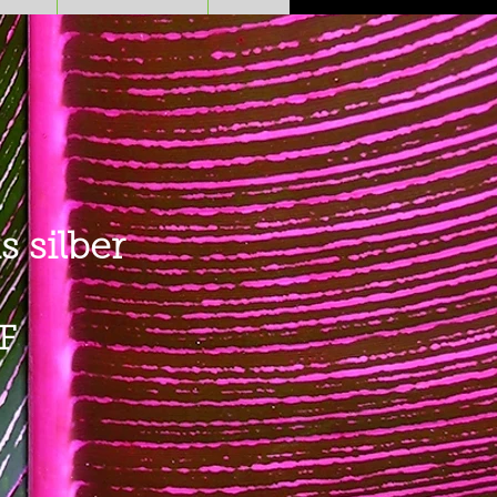
s silber
Preis
F