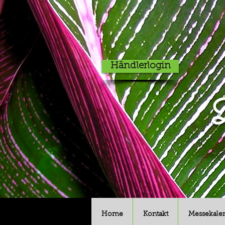
Händlerlogin
D
Home
Kontakt
Messekale