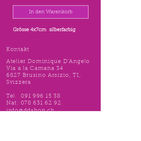
In den Warenkorb
Grösse 4x7cm silberfarbig
Kontakt
Atelier Dominique D'Angelo
Via a la Camana 34
6827 Brusino Arsizio, TI,
Svizzera
Tel.
091 996 15 38
Nat:
078 631 62 92
info@ddshop.ch
Möchten Sie von