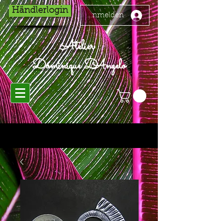
Händlerlogin
Anmelden
Atelier
Dominique D'Angelo