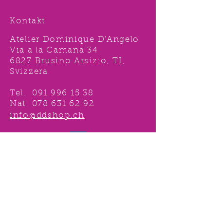
Kontakt
Atelier Dominique D'Angelo
Via a la Camana 34
6827 Brusino Arsizio, TI,
Svizzera
Tel.
091 996 15 38
Nat:
078 631 62 92
info@ddshop.ch
Möchten Sie von
TOLLEN AKTIONEN profitieren
und immer über
NEUHEITEN
informiert sein?
Melden Sie sich jetzt 1 mal an !