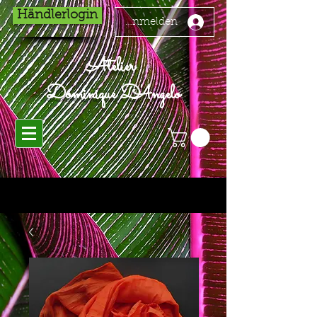
Händlerlogin
Anmelden
Atelier
Dominique D'Angelo