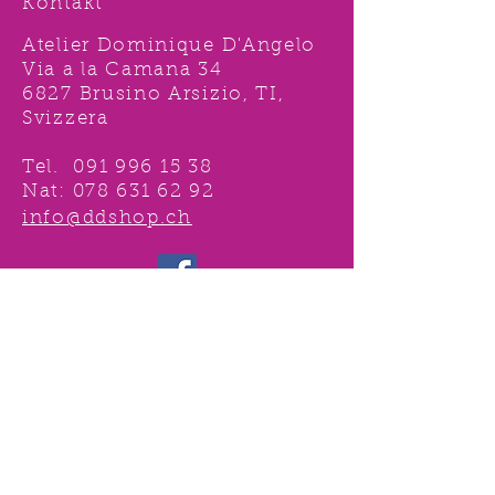
Kontakt
Atelier Dominique D'Angelo
Via a la Camana 34
6827 Brusino Arsizio, TI,
Svizzera
Tel.
091 996 15 38
Nat:
078 631 62 92
info@ddshop.ch
Möchten Sie von
TOLLEN AKTIONEN profitieren
und immer über
NEUHEITEN
informiert sein?
Melden Sie sich jetzt 1 mal an !