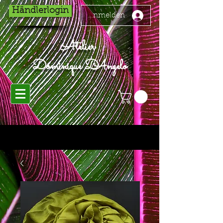
Händlerlogin
Anmelden
Atelier
Dominique D'Angelo