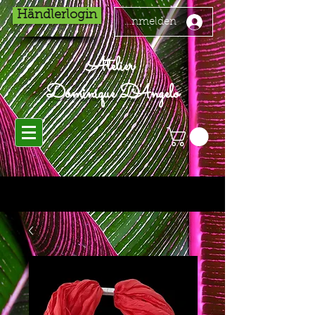
Händlerlogin
Anmelden
Atelier
Dominique D'Angelo