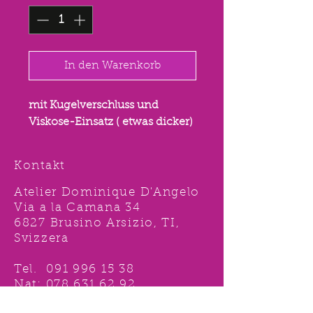
In den Warenkorb
mit Kugelverschluss und
Viskose-Einsatz ( etwas dicker)
Kontakt
Atelier Dominique D'Angelo
Via a la Camana 34
6827 Brusino Arsizio, TI,
Svizzera
Tel.
091 996 15 38
Nat:
078 631 62 92
info@ddshop.ch