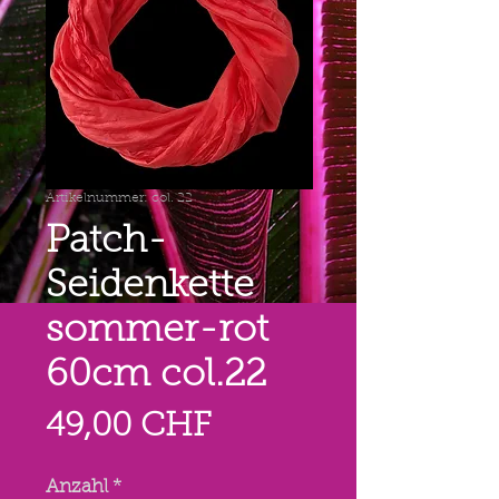
Artikelnummer: col. 22
Patch-
Seidenkette
sommer-rot
60cm col.22
Preis
49,00 CHF
Anzahl
*