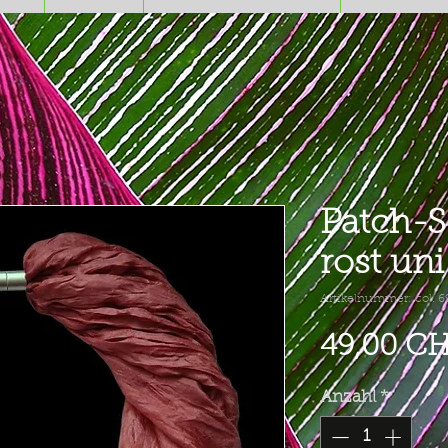
Patch-S
rost un
Artikelnummer: col. 6
49,00 C
Anzahl
*