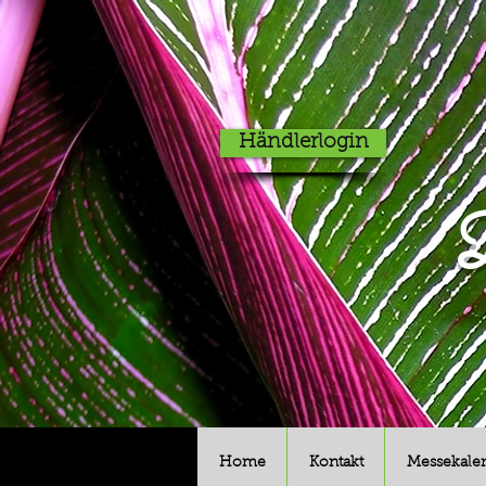
Händlerlogin
D
Home
Kontakt
Messekale