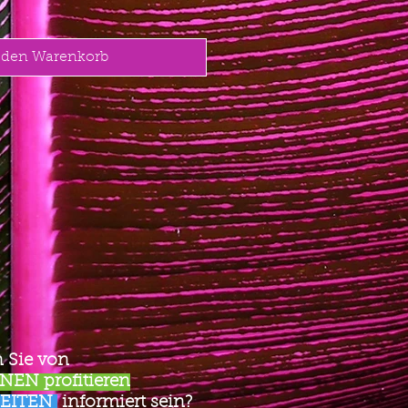
 den Warenkorb
 Sie von
EN profitieren
EITEN
informiert sein?