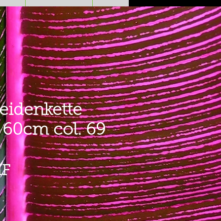
eidenkette
i 60cm col. 69
9
Preis
HF