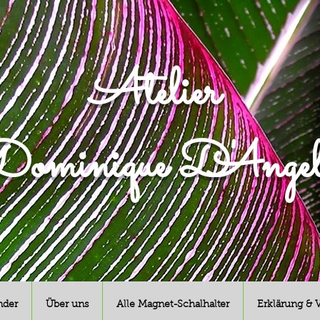
Atelier
ominique D'Angel
nder
Über uns
Alle Magnet-Schalhalter
Erklärung & 