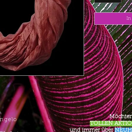
In
Möchten
Angelo
TOLLEN AKTION
und immer über
NEUH