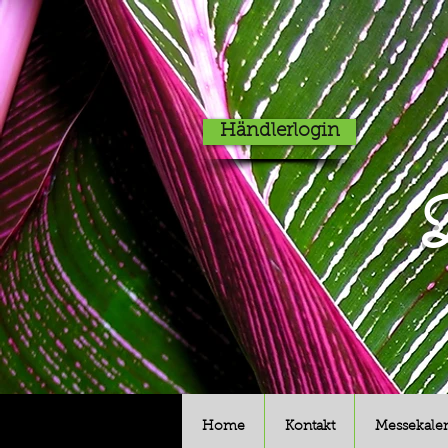
Händlerlogin
D
Home
Kontakt
Messekale