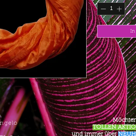
In
Möchten
Angelo
TOLLEN AKTION
und immer über
NEUH