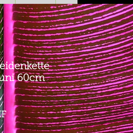
eidenkette
 uni 60cm
6
Preis
HF