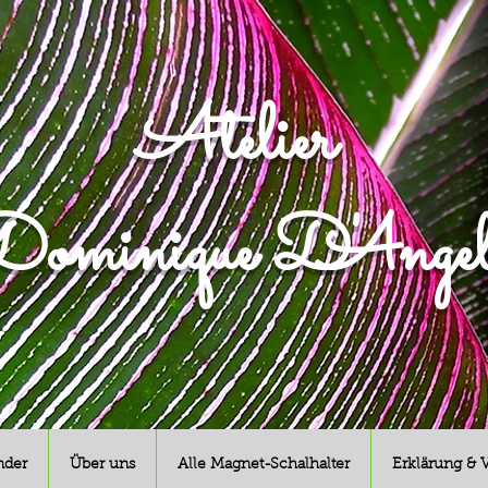
Atelier
ominique D'Angel
nder
Über uns
Alle Magnet-Schalhalter
Erklärung & 