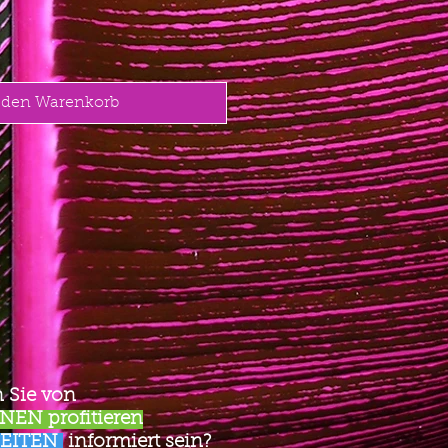
 den Warenkorb
 Sie von
EN profitieren
EITEN
informiert sein?