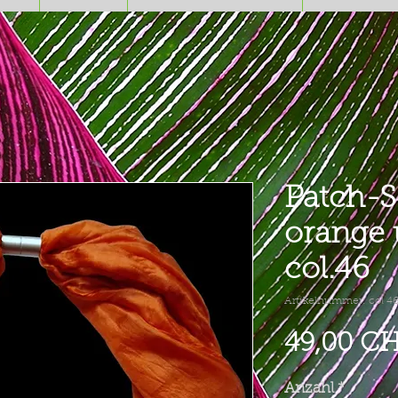
Patch-S
orange
col.46
Artikelnummer: col 4
49,00 C
Anzahl
*