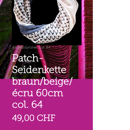
Artikelnummer: col. 64
Patch-
Seidenkette
braun/beige/
écru 60cm
col. 64
Preis
49,00 CHF