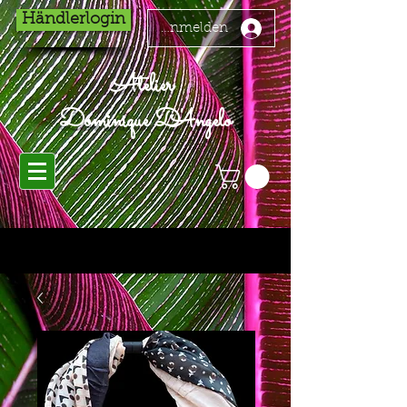
Händlerlogin
Anmelden
Atelier
Dominique D'Angelo