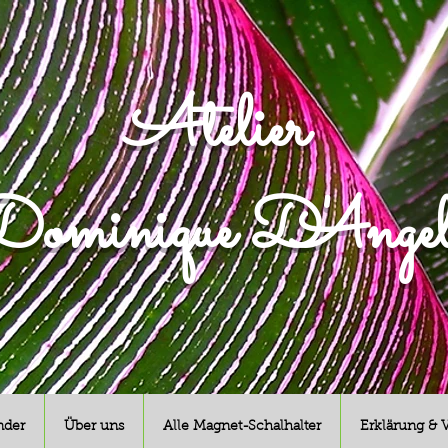
Atelier
ominique D'Angel
nder
Über uns
Alle Magnet-Schalhalter
Erklärung & 