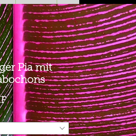
er Pia mit
abochons
Preis
HF