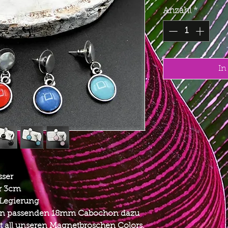
Anzahl
*
In
sser
er 3cm
 Legierung
 den passenden 18mm Cabochon dazu
 all unseren Magnetbroschen Colors.