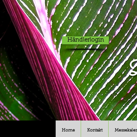
Händlerlogin
D
Home
Kontakt
Messekale