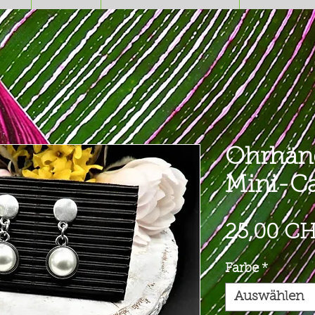
Ohrhäng
Mini-C
25,00 C
Farbe
*
Auswählen