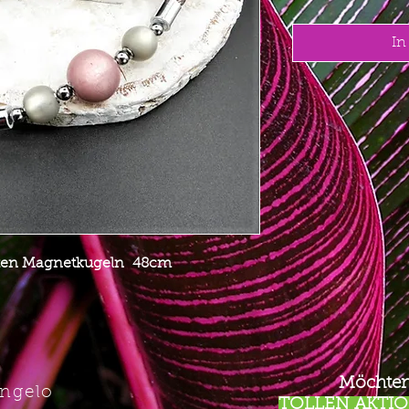
In
ldeten Magnetkugeln 48cm
Möchten
Angelo
TOLLEN AKTION