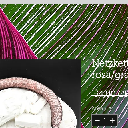
Netzket
rosa/gr
 54,00 C
Anzahl
*