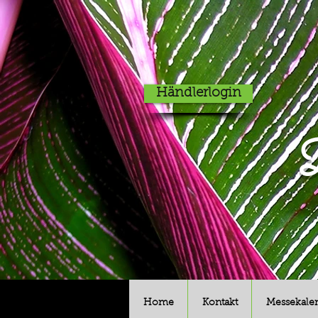
Händlerlogin
D
Home
Kontakt
Messekale