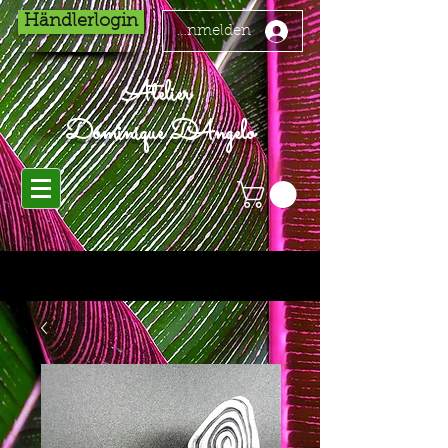
Händlerlogin
Anmelden
Atelier
Dominique D'Angelo