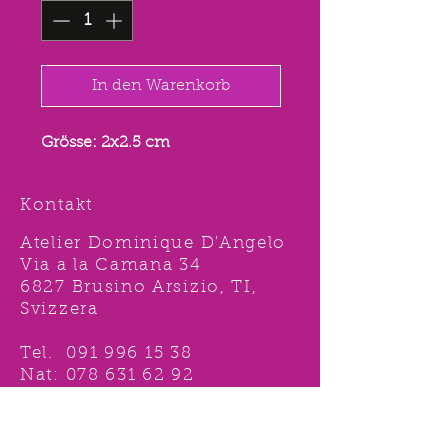
In den Warenkorb
Grösse: 2x2.5 cm
Kontakt
Atelier Dominique D'Angelo
Via a la Camana 34
6827 Brusino Arsizio, TI,
Svizzera
Tel.
091 996 15 38
Nat:
078 631 62 92
info@ddshop.ch