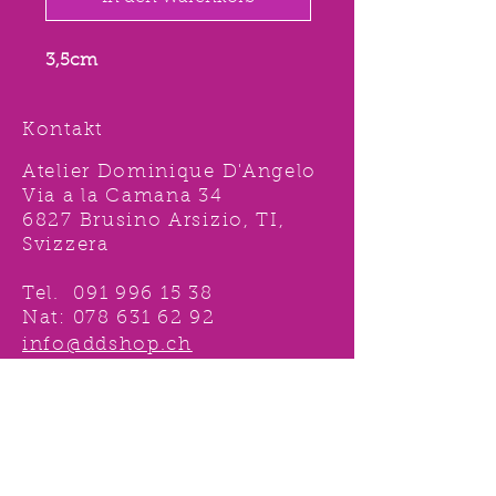
3,5cm
Kontakt
Atelier Dominique D'Angelo
Via a la Camana 34
6827 Brusino Arsizio, TI,
Svizzera
Tel.
091 996 15 38
Nat:
078 631 62 92
info@ddshop.ch
Möchten Sie von
TOLLEN AKTIONEN profitieren
und immer über