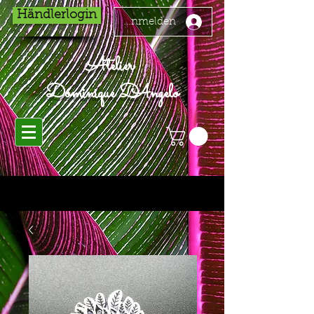
Händlerlogin
Anmelden
Atelier
Dominique D'Angelo