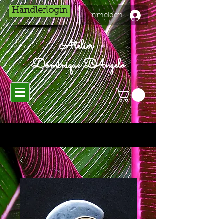
Händlerlogin
Anmelden
Atelier
Dominique D'Angelo