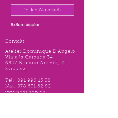
In den Warenkorb
5x5cm bicolor
Kontakt
Atelier Dominique D'Angelo
Via a la Camana 34
6827 Brusino Arsizio, TI,
Svizzera
Tel.
091 996 15 38
Nat:
078 631 62 92
info@ddshop.ch
Möchten Sie von