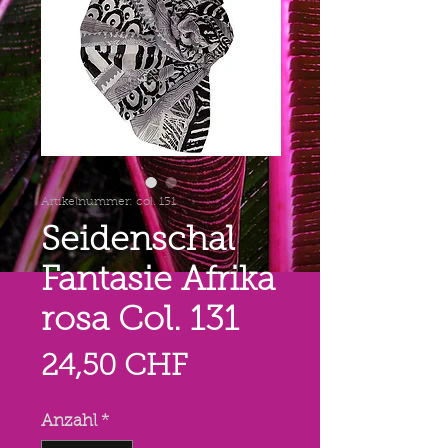
Artikelnummer: col. 131
Seidenschal
Fantasie Afrika
rosa Col. 131
Preis
24,50 CHF
Anzahl
*