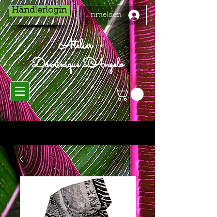
Händlerlogin
Anmelden
Atelier
Dominique D'Angelo