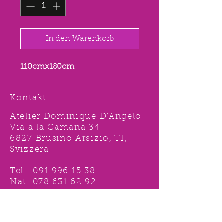
In den Warenkorb
110cmx180cm
Kontakt
Atelier Dominique D'Angelo
Via a la Camana 34
6827 Brusino Arsizio, TI,
Svizzera
Tel.
091 996 15 38
Nat:
078 631 62 92
info@ddshop.ch