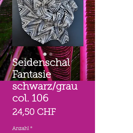
Seidenschal
Fantasie
schwarz/grau
col. 106
Preis
24,50 CHF
Anzahl
*