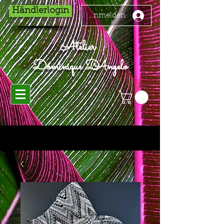
Händlerlogin
Anmelden
Atelier
Dominique D'Angelo