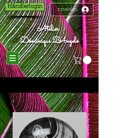
Händlerlogin
Anmelden
Atelier
Dominique D'Angelo