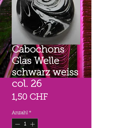
Cabochons
Glas Welle
schwarz weiss
col. 26
Preis
1,50 CHF
Anzahl
*