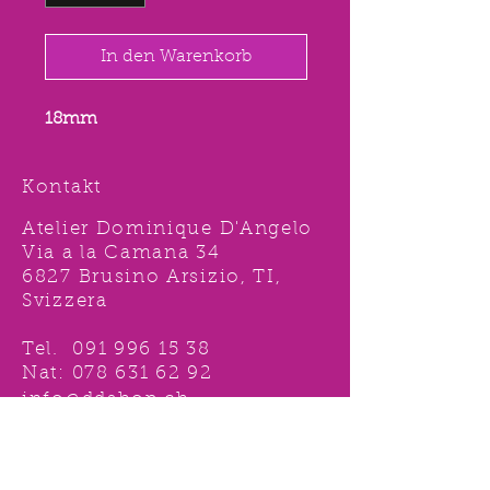
In den Warenkorb
18mm
Kontakt
Atelier Dominique D'Angelo
Via a la Camana 34
6827 Brusino Arsizio, TI,
Svizzera
Tel.
091 996 15 38
Nat:
078 631 62 92
info@ddshop.ch