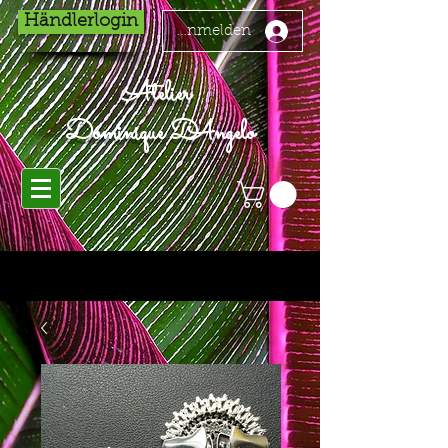
Händlerlogin
Anmelden
Atelier
Dominique D'Angelo