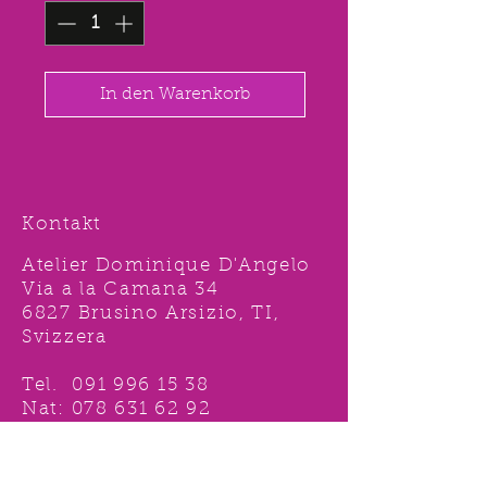
In den Warenkorb
Kontakt
Atelier Dominique D'Angelo
Via a la Camana 34
6827 Brusino Arsizio, TI,
Svizzera
Tel.
091 996 15 38
Nat:
078 631 62 92
info@ddshop.ch