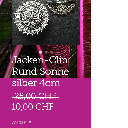
Jacken-Clip
Rund Sonne
silber 4cm
Standardpreis
 25,00 CHF 
Sale-
10,00 CHF
Preis
Anzahl
*