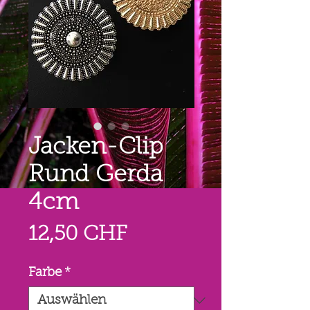
Jacken-Clip
Rund Gerda
4cm
Preis
12,50 CHF
Farbe
*