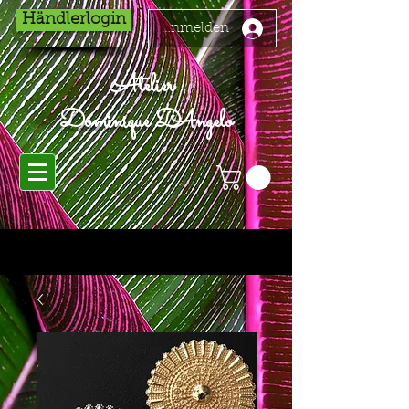
Händlerlogin
Anmelden
Atelier
Dominique D'Angelo