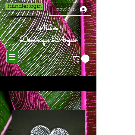
Händlerlogin
Anmelden
Atelier
Dominique D'Angelo