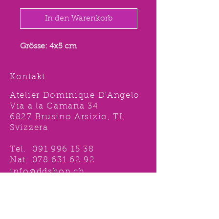
In den Warenkorb
Grösse: 4x5 cm
Kontakt
Atelier Dominique D'Angelo
Via a la Camana 34
6827 Brusino Arsizio, TI,
Svizzera
Tel.
091 996 15 38
Nat:
078 631 62 92
info@ddshop.ch
Möchten Sie von