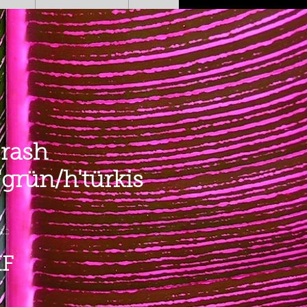
rash
'grün/h'türkis
 22
Preis
HF