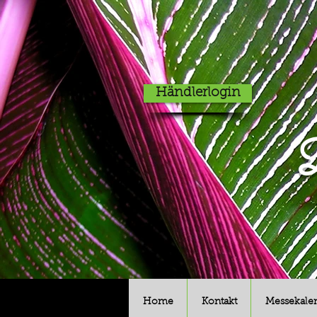
Händlerlogin
D
Home
Kontakt
Messekale