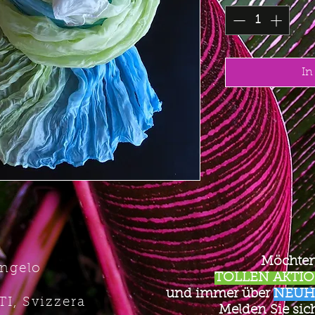
In
Möchten
Angelo
TOLLEN AKTION
und immer über
NEUH
TI, Svizzera
Melden Sie sich 