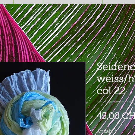
Seidenc
weiss/h
col 22
Artikelnummer: Farbe
45,00 C
Anzahl
*