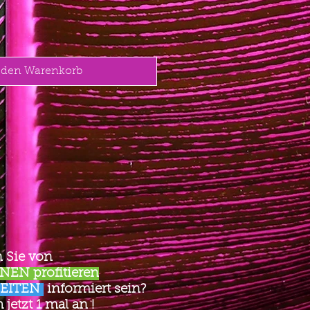
 den Warenkorb
 Sie von
EN profitieren
EITEN
informiert sein?
jetzt 1 mal an !