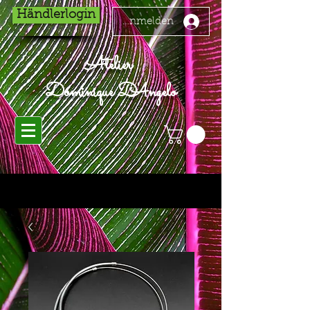
Händlerlogin
Anmelden
Atelier
Dominique D'Angelo