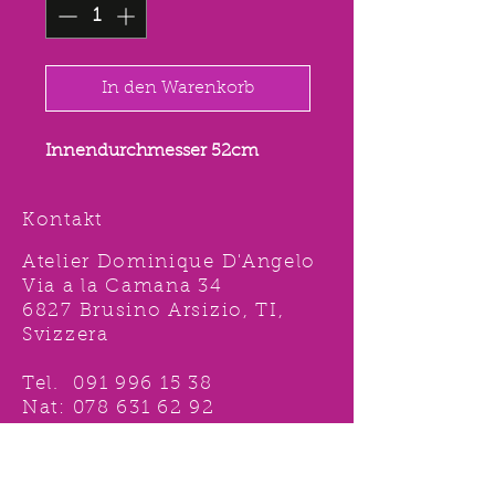
In den Warenkorb
Innendurchmesser 52cm
Kontakt
Atelier Dominique D'Angelo
Via a la Camana 34
6827 Brusino Arsizio, TI,
Svizzera
Tel.
091 996 15 38
Nat:
078 631 62 92
info@ddshop.ch