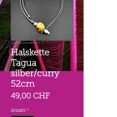
Artikelnummer: col. 8
Halskette
Tagua
silber/curry
52cm
Preis
49,00 CHF
Anzahl
*