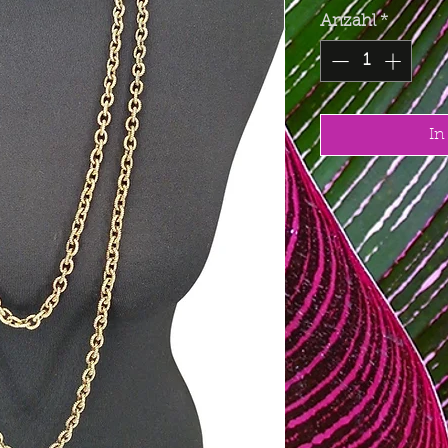
Anzahl
*
In