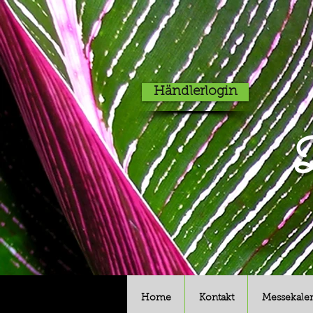
Händlerlogin
D
Home
Kontakt
Messekale