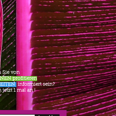
 Sie von
EN profitieren
EITEN
informiert sein?
jetzt 1 mal an !