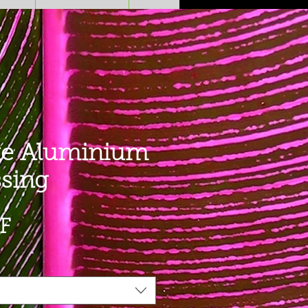
te Aluminium
sing
Preis
F