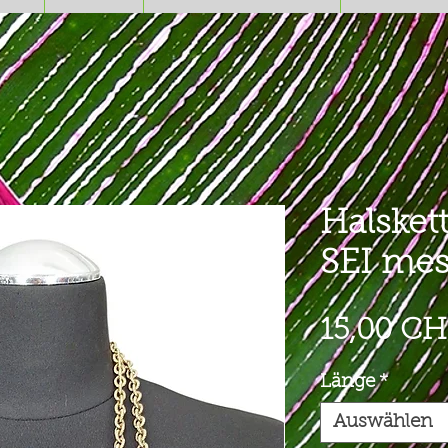
Halsket
SEI mes
15,00 CH
Länge
*
Auswählen