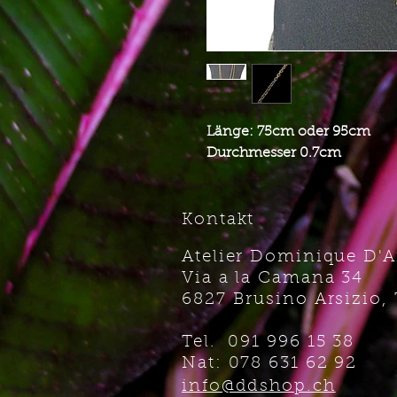
Länge: 75cm oder 95cm
Durchmesser 0.7cm
Kontakt
Atelier Dominique D'
Via a la Camana 34
6827 Brusino Arsizio, 
Tel. 091 996 15 38
Nat: 078 631 62 92
info@ddshop.ch