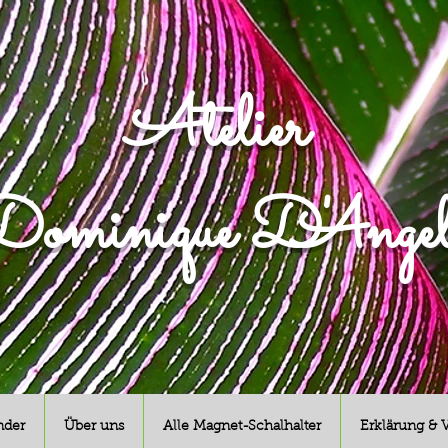
Atelier
ominique D'Angel
nder
Über uns
Alle Magnet-Schalhalter
Erklärung & 