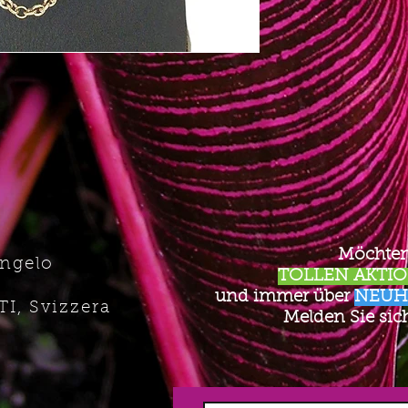
Möchten
Angelo
TOLLEN AKTION
und immer über
NEUH
TI, Svizzera
Melden Sie sich 