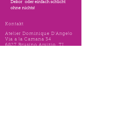
Dekor oder einfach schlicht
ohne nichts!
Kontakt
Atelier Dominique D'Angelo
Via a la Camana 34
6827 Brusino Arsizio, TI,
Svizzera
Tel.
091 996 15 38
Nat:
078 631 62 92
info@ddshop.ch
Möchten Sie von
TOLLEN AKTIONEN profitieren
und immer über
NEUHEITEN
informiert sein?