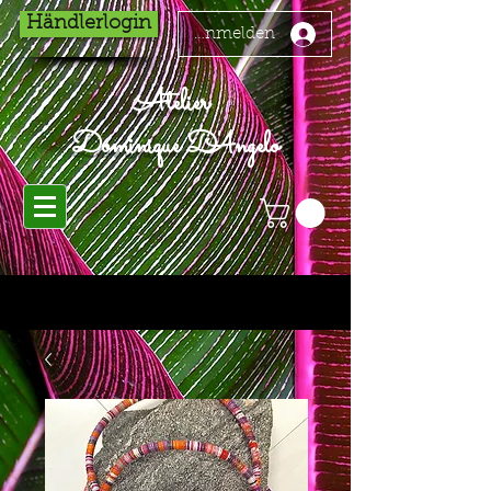
Händlerlogin
Anmelden
Atelier
Dominique D'Angelo