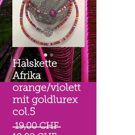
Halskette
Afrika
orange/violett
mit goldlurex
col.5
Standardpreis
 19,00 CHF 