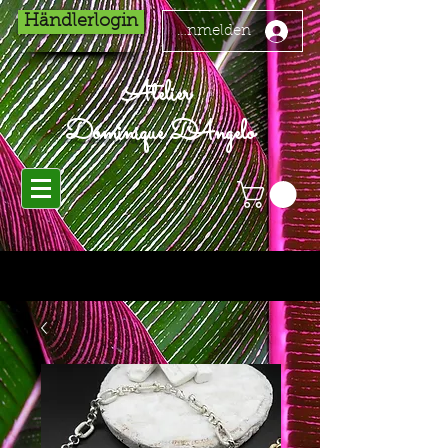
Händlerlogin
Anmelden
Atelier
Dominique D'Angelo