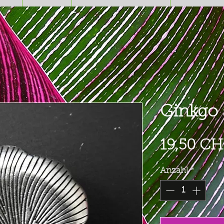
Ginkgo 
19,50 CH
Anzahl
*