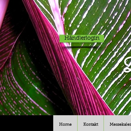
Händlerlogin
D
Home
Kontakt
Messekale