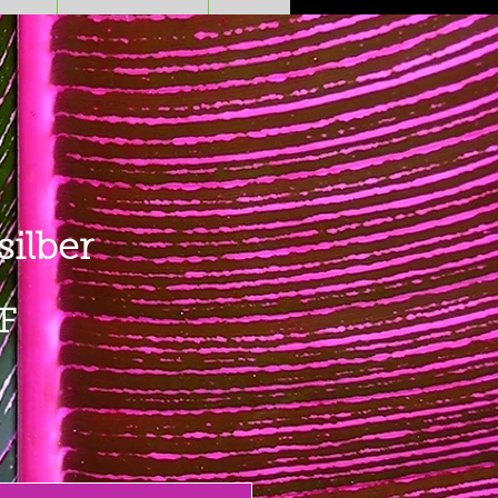
silber
Preis
F