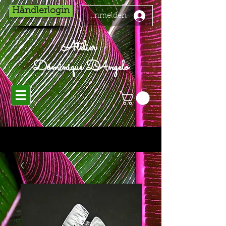
Händlerlogin
Anmelden
Atelier
Dominique D'Angelo