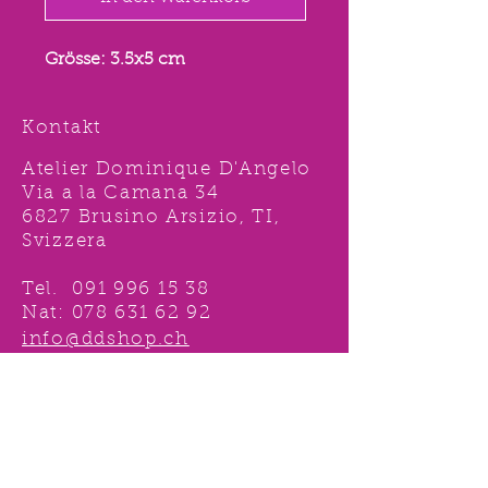
Grösse: 3.5x5 cm
Kontakt
Atelier Dominique D'Angelo
Via a la Camana 34
6827 Brusino Arsizio, TI,
Svizzera
Tel.
091 996 15 38
Nat:
078 631 62 92
info@ddshop.ch
Möchten Sie von
TOLLEN AKTIONEN profitieren
und immer über