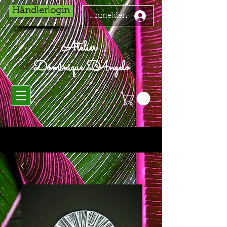
Händlerlogin
Anmelden
Atelier
Dominique D'Angelo