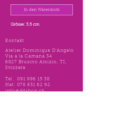
In den Warenkorb
Grösse: 3.5 cm
Kontakt
Atelier Dominique D'Angelo
Via a la Camana 34
6827 Brusino Arsizio, TI,
Svizzera
Tel.
091 996 15 38
Nat:
078 631 62 92
info@ddshop.ch
Möchten Sie von